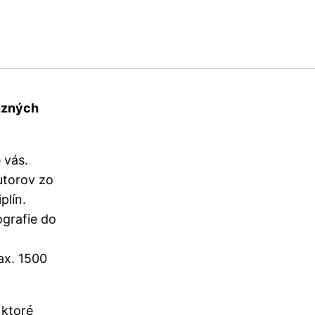
buzných
 vás.
utorov zo
plín.
ografie do
ax. 1500
 ktoré