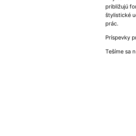
približujú 
štylistické
prác.
Príspevky p
Tešíme sa n