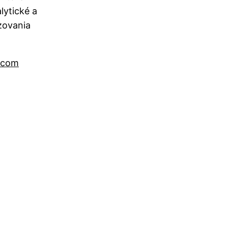
lytické a
zovania
.com