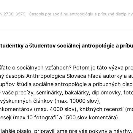
N 2730-0579 ⋅ Časopis pre sociálnu antropológiu a príbuzné disciplíny
tudentky a študentov sociálnej antropológie a prí
ľate o sociálnych vzťahoch? Potom je táto výzva pre
 časopis Anthropologica Slovaca hľadá autorky a a
upňov štúdia sociálnejantropológie a príbuzných disci
e vaše precízy, seminárky, bakalárky, diplomovky, fot
výskumných článkov (max. 10000 slov),
hkomentárov (max. 4000 slov), knižných recenzií (m
 esejí (max 10 fotografií a 1500 slov komentára).
ahšie písalo, pripravili sme pre vás
pokyny a návrhy
,