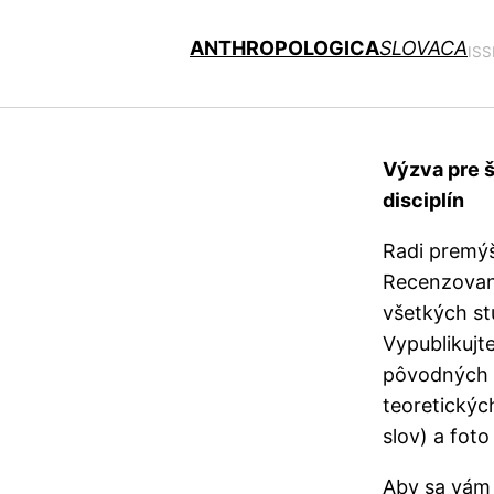
Prejsť
na
ANTHROPOLOGICA
SLOVACA
ISS
obsah
Výzva pre š
disciplín
Radi premýš
Recenzovaný
všetkých st
Vypublikujt
pôvodných 
teoretickýc
slov) a foto
Aby sa vám ľ