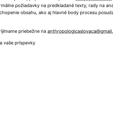
formálne požiadavky na predkladané texty, rady na ana
 uchopenie obsahu, ako aj hlavné body procesu posud
rijímame priebežne na
anthropologicaslovaca@gmail
a vaše príspevky